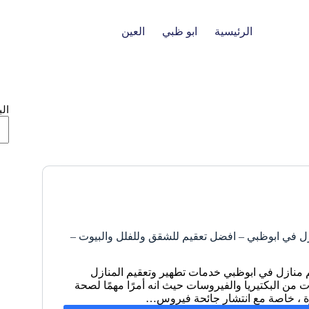
الرئيسية
ابو ظبي
العين
ال
ل في ابوظبي – افضل تعقيم للشقق وللفلل والبيوت –
 منازل في ابوظبي خدمات تطهير وتعقيم المنازل
ت من البكتيريا والفيروسات حيث انه أمرًا مهمًا لصحة
رة ، خاصة مع انتشار جائحة فيروس…