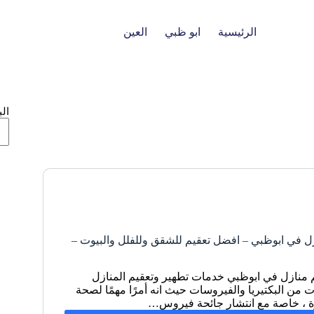
الرئيسية
ابو ظبي
العين
ال
ل في ابوظبي – افضل تعقيم للشقق وللفلل والبيوت –
 منازل في ابوظبي خدمات تطهير وتعقيم المنازل
ت من البكتيريا والفيروسات حيث انه أمرًا مهمًا لصحة
رة ، خاصة مع انتشار جائحة فيروس…